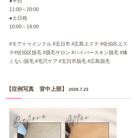
●平日
11:00～20:00
●土日祝
10:00～19:00
#モアトゥインクル #五日市 #広島エステ #佐伯区エス
テ#佐伯区脱毛 #脱毛サロン #ハイパースキン脱毛 #痛
くない脱毛 #毛穴ケア #五日市脱毛 #広島脱毛
【症例写真 背中上部】
2026.7.23