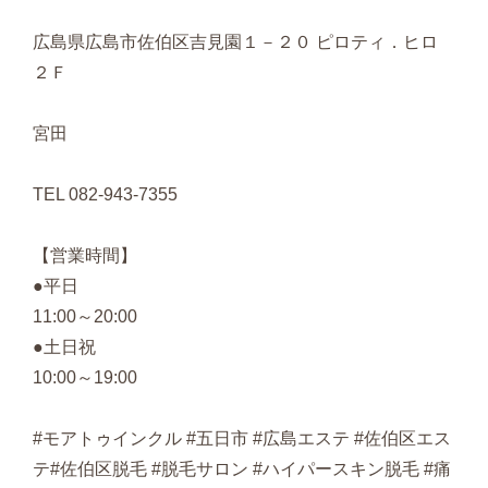
広島県広島市佐伯区吉見園１－２０ ピロティ．ヒロ
２Ｆ
宮田
TEL 082-943-7355
【営業時間】
●平日
11:00～20:00
●土日祝
10:00～19:00
#モアトゥインクル #五日市 #広島エステ #佐伯区エス
テ#佐伯区脱毛 #脱毛サロン #ハイパースキン脱毛 #痛