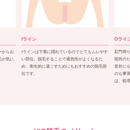
Iライン
Oライ
ーからお
Iラインは下着に隠れているのでとてもムレやす
肛門周
毛が気に
い部位。脱毛することで通気性がよくなるた
箇所の
め、衛生的に過ごすためにもおすすめの脱毛部
意外に
位です。
のも事
は、処