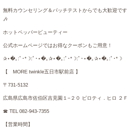
無料カウンセリング＆パッチテストからでも大歓迎です
🎶
ホットペッパービューティー
公式ホームページではお得なクーポンもご用意！
‪‪✰⋆�｡
:
ﾟ･
*
☽
:
ﾟ･⋆�｡✰⋆�｡
:
ﾟ･
*
☽
:
ﾟ･⋆�｡✰⋆�｡
:
ﾟ･
*
☽
【
MORE twinkle
五日市駅前店 】
〒
731-5132
広島県広島市佐伯区吉見園１−２０ ピロティ．ヒロ ２Ｆ
☎︎
TEL 082-943-7355
【営業時間】