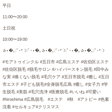
平日
11:00
〜
20:00
土日祝
10:00
〜
19:00
✰⋆�｡
:
ﾟ･
*
☽
:
ﾟ･⋆�｡✰⋆�｡
:
ﾟ･
*
☽
:
ﾟ･⋆�｡✰⋆�｡
:
ﾟ･
*
☽
#
モアトゥインクル
#
五日市
#
広島エステ
#
佐伯区エステ
#
佐伯区脱毛
#
脱毛サロン
#
ハイパースキン脱毛
#
田中み
な実
#
痛くない脱毛
#
毛穴ケア
#
五日市脱毛
#
癒し
#
五日
市エステ
#
子ども脱毛
#
全身脱毛広島
#
癒し
#
女子力
#
学
生脱毛
#
美肌
#
毛穴洗浄
#
医療脱毛
#
いいね
#
可愛い
#hiroshima #
広島脱毛
#
エステ
#
秋
#
アトピー
#
色素
沈着
#
セルキュア
#
クリスマス