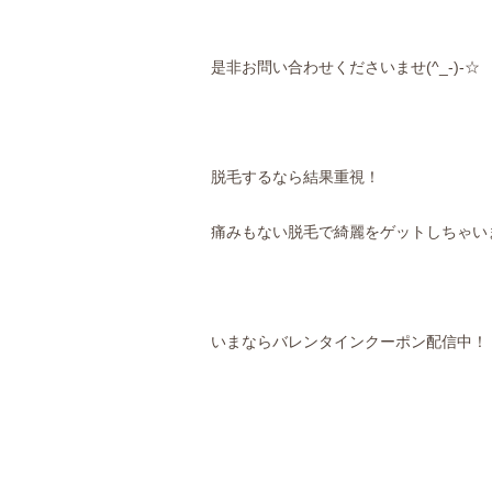
是非お問い合わせくださいませ(^_-)-☆
脱毛するなら結果重視！
痛みもない脱毛で綺麗をゲットしちゃいまし
いまならバレンタインクーポン配信中！