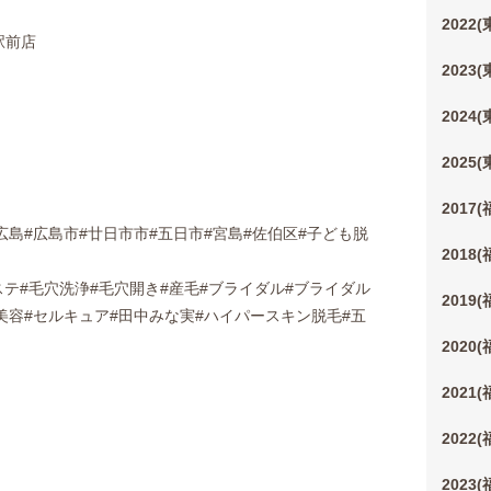
2022
市駅前店
2023
2024
2025
2017
広島#広島市#廿日市市#五日市#宮島#佐伯区#子ども脱
2018
エステ#毛穴洗浄#毛穴開き#産毛#ブライダル#ブライダル
2019
#美容#セルキュア#田中みな実#ハイパースキン脱毛#五
2020
2021
2022
2023