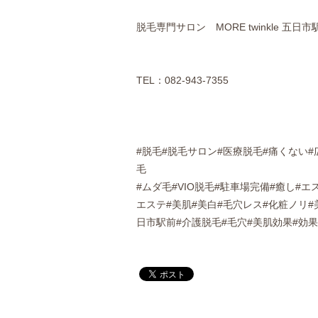
脱毛専門サロン MORE twinkle 五日
TEL：082-943-7355
#脱毛#脱毛サロン#医療脱毛#痛くない#
毛
#ムダ毛#VIO脱毛#駐車場完備#癒し#
エステ#美肌#美白#毛穴レス#化粧ノリ
日市駅前#介護脱毛#毛穴#美肌効果#効果