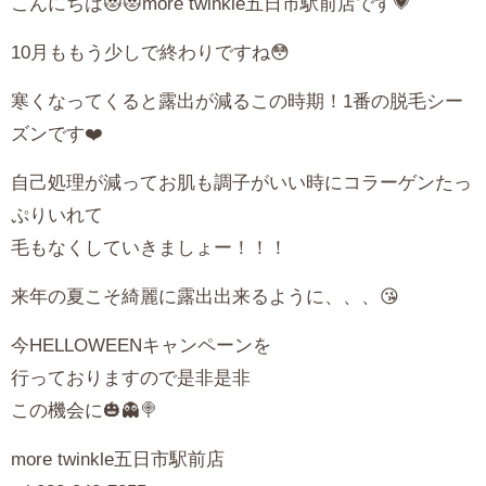
こんにちは😻😻more twinkle五日市駅前店です💗
10月ももう少しで終わりですね😳
寒くなってくると露出が減るこの時期！1番の脱毛シー
ズンです❤️
自己処理が減ってお肌も調子がいい時にコラーゲンたっ
ぷりいれて
毛もなくしていきましょー！！！
来年の夏こそ綺麗に露出出来るように、、、😘
今HELLOWEENキャンペーンを
行っておりますので是非是非
この機会に🎃👻🍭
more twinkle五日市駅前店