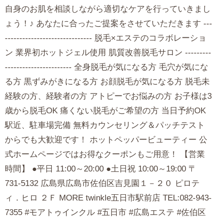
自身のお肌を相談しながら適切なケアを行っていきまし
ょう！♪ あなたに合ったご提案をさせていただきます ---
------------------------------ 脱毛×エステのコラボレーショ
ン 業界初ホットジェル使用 肌質改善脱毛サロン ---------
----------------------- 全身脱毛が気になる方 毛穴が気にな
る方 黒ずみがきになる方 お顔脱毛が気になる方 脱毛未
経験の方、経験者の方 アトピーでお悩みの方 お子様は3
歳から脱毛OK 痛くない脱毛がご希望の方 当日予約OK
駅近、駐車場完備 無料カウンセリング＆パッチテスト
からでも大歓迎です！ ホットペッパービューティー 公
式ホームページではお得なクーポンもご用意！ 【営業
時間】 ●平日 11:00～20:00 ●土日祝 10:00～19:00 〒
731-5132 広島県広島市佐伯区吉見園１－２０ ピロテ
ィ．ヒロ ２Ｆ MORE twinkle五日市駅前店 TEL:082-943-
7355 #モアトゥインクル #五日市 #広島エステ #佐伯区