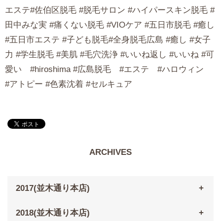
エステ#佐伯区脱毛 #脱毛サロン #ハイパースキン脱毛 #
田中みな実 #痛くない脱毛 #VIOケア #五日市脱毛 #癒し
#五日市エステ #子ども脱毛#全身脱毛広島 #癒し #女子
力 #学生脱毛 #美肌 #毛穴洗浄 #いいね返し #いいね #可
愛い #hiroshima #広島脱毛 #エステ #ハロウィン
#アトピー #色素沈着 #セルキュア
ARCHIVES
2017(並木通り本店)
2018(並木通り本店)