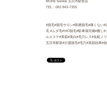
MORE twinkle 五日市駅前店
TEL：082-943-7355
#脱毛#脱毛サロン#医療脱毛#痛くない#
毛 #ムダ毛#VIO脱毛#駐車場完備#癒
ルエステ#美肌#美白#毛穴レス#化粧ノ
五日市駅前#介護脱毛#毛穴#美肌効果#