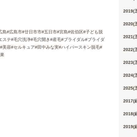
2019
2020
広島#広島市#廿日市市#五日市#宮島#佐伯区#子ども脱
2021
し#エステ#毛穴洗浄#毛穴開き#産毛#ブライダル#ブライダ
リ#美容#セルキュア#田中みな実#ハイパースキン脱毛#
2022
効果
2023
2024
2025
2017
2018
2019