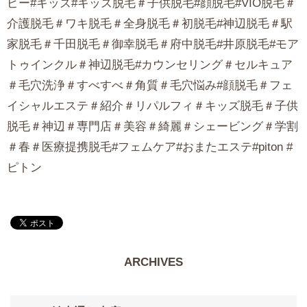
ピー#キッズ#キッズ脱毛＃子供脱毛#顔脱毛#VIO脱毛＃
介護脱毛＃ワキ脱毛＃全身脱毛＃初脱毛#神辺脱毛＃駅
家脱毛＃千田脱毛＃御幸脱毛＃府中脱毛#井原脱毛#モア
トゥインクル＃神辺脱毛#カウンセリング＃セルキュア
＃毛穴洗浄＃すべすべ＃角質＃毛穴悩み#顔脱毛＃フェ
イシャルエステ＃紹介＃リパルフィ＃キッズ脱毛＃子供
脱毛＃神辺＃専門店＃美容＃綺麗＃シェービング＃学割
＃春＃医療提携脱毛#フェムケア#おまたエステ#piton #
ピトン
ARCHIVES