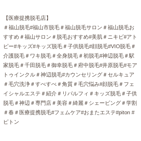
【医療提携脱毛店】
＃福山脱毛#福山市脱毛＃福山脱毛サロン＃福山脱毛お
すすめ＃福山サロン＃脱毛おすすめ#美肌＃ニキビ#アト
ピー#キッズ#キッズ脱毛＃子供脱毛#顔脱毛#VIO脱毛＃
介護脱毛＃ワキ脱毛＃全身脱毛＃初脱毛#神辺脱毛＃駅
家脱毛＃千田脱毛＃御幸脱毛＃府中脱毛#井原脱毛#モア
トゥインクル＃神辺脱毛#カウンセリング＃セルキュア
＃毛穴洗浄＃すべすべ＃角質＃毛穴悩み#顔脱毛＃フェ
イシャルエステ＃紹介＃リパルフィ＃キッズ脱毛＃子供
脱毛＃神辺＃専門店＃美容＃綺麗＃シェービング＃学割
＃春＃医療提携脱毛#フェムケア#おまたエステ#piton #
ピトン