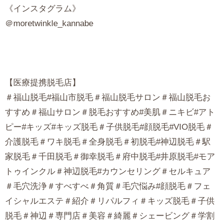
《インスタグラム》
＠moretwinkle_kannabe
【医療提携脱毛店】
＃福山脱毛#福山市脱毛＃福山脱毛サロン＃福山脱毛お
すすめ＃福山サロン＃脱毛おすすめ#美肌＃ニキビ#アト
ピー#キッズ#キッズ脱毛＃子供脱毛#顔脱毛#VIO脱毛＃
介護脱毛＃ワキ脱毛＃全身脱毛＃初脱毛#神辺脱毛＃駅
家脱毛＃千田脱毛＃御幸脱毛＃府中脱毛#井原脱毛#モア
トゥインクル＃神辺脱毛#カウンセリング＃セルキュア
＃毛穴洗浄＃すべすべ＃角質＃毛穴悩み#顔脱毛＃フェ
イシャルエステ＃紹介＃リパルフィ＃キッズ脱毛＃子供
脱毛＃神辺＃専門店＃美容＃綺麗＃シェービング＃学割