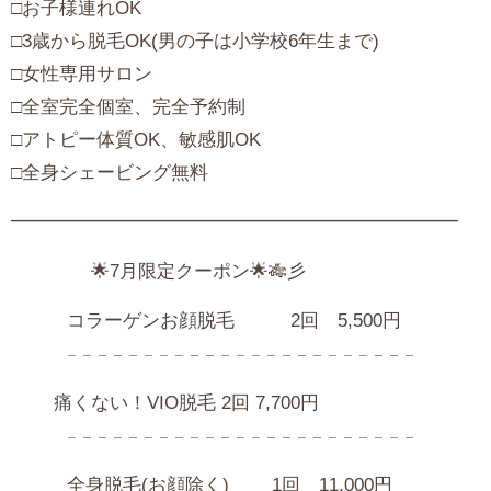
□お子様連れOK
□3歳から脱毛OK(男の子は小学校6年生まで)
□女性専用サロン
□全室完全個室、完全予約制
□アトピー体質OK、敏感肌OK
□全身シェービング無料
━━━━━━━━━━━━━━━━━━━━━━━━
🌟7月限定クーポン‪🌟🎋‬彡
コラーゲンお顔脱毛 2回 5,500円
𓐄 𓐄 𓐄 𓐄 𓐄 𓐄 𓐄 𓐄 𓐄 𓐄 𓐄 𓐄 𓐄 𓐄 𓐄 𓐄 𓐄 𓐄 𓐄 𓐄 𓐄 𓐄 𓐄
痛くない！VIO脱毛 2回 7,700円
𓐄 𓐄 𓐄 𓐄 𓐄 𓐄 𓐄 𓐄 𓐄 𓐄 𓐄 𓐄 𓐄 𓐄 𓐄 𓐄 𓐄 𓐄 𓐄 𓐄 𓐄 𓐄 𓐄
全身脱毛(お顔除く) 1回 11,000円