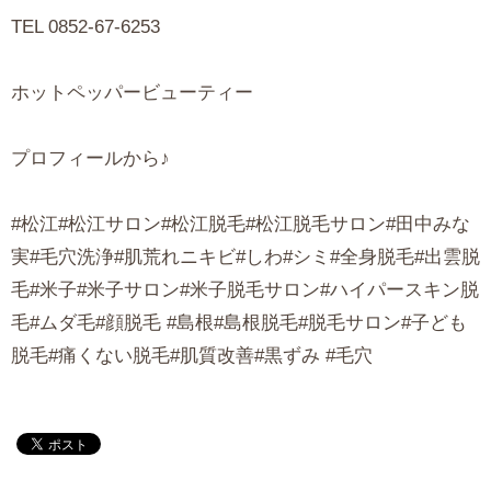
TEL 0852-67-6253
ホットペッパービューティー
プロフィールから♪
#松江#松江サロン#松江脱毛#松江脱毛サロン#田中みな
実#毛穴洗浄#肌荒れニキビ#しわ#シミ#全身脱毛#出雲脱
毛#米子#米子サロン#米子脱毛サロン#ハイパースキン脱
毛#ムダ毛#顔脱毛 #島根#島根脱毛#脱毛サロン#子ども
脱毛#痛くない脱毛#肌質改善#黒ずみ #毛穴