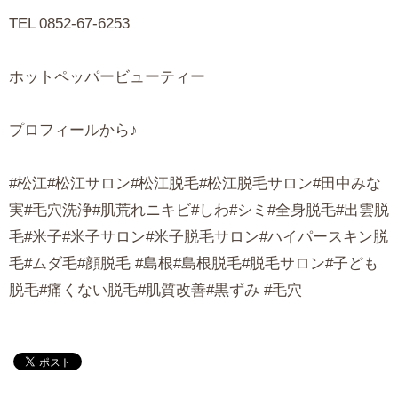
TEL 0852-67-6253
ホットペッパービューティー
プロフィールから♪
#松江#松江サロン#松江脱毛#松江脱毛サロン#田中みな
実#毛穴洗浄#肌荒れニキビ#しわ#シミ#全身脱毛#出雲脱
毛#米子#米子サロン#米子脱毛サロン#ハイパースキン脱
毛#ムダ毛#顔脱毛 #島根#島根脱毛#脱毛サロン#子ども
脱毛#痛くない脱毛#肌質改善#黒ずみ #毛穴