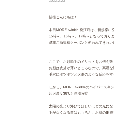
2022.2.23
皆様こんにちは！
本日MORE twinkle 松江店はご新規
15時～、16時～、17時～となっており
是非ご新規様クーポンと使われてきれいにな
ここで、お顔脱毛のメリットをお伝え致
お顔は皮膚が薄いところなので、高温な
毛穴にポツポツと火傷のような反応をす
しかし、MORE twinkleのハイパース
照射温度38℃と体温程度！
太陽の光より浴びてほしいほどの光にな
毛がなくなる事はもちろん、お肌の細胞