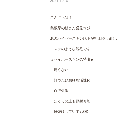
2021.10. 6
こんにちは！
島根県の皆さん必見☆彡
あのハイパースキン脱毛が初上陸しまし
エステのような脱毛です！
☆ハイパースキンの特徴★
・痛くない
・打つたび肌細胞活性化
・血行促進
・ほくろの上も照射可能
・日焼けしていてもOK