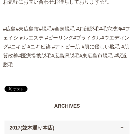
お気軽にお問い合わせお待ちしております☆*。
#広島#東広島市#脱毛#全身脱毛 #お顔脱毛#毛穴洗浄#フ
ェイシャルエステ #ピーリング#ブライダル#ウエディン
グ#ニキビ #ニキビ跡 #アトピー肌 #肌に優しい脱毛 #肌
質改善#医療提携脱毛#広島県脱毛#東広島市脱毛 #駅近
脱毛
ARCHIVES
2017(並木通り本店)