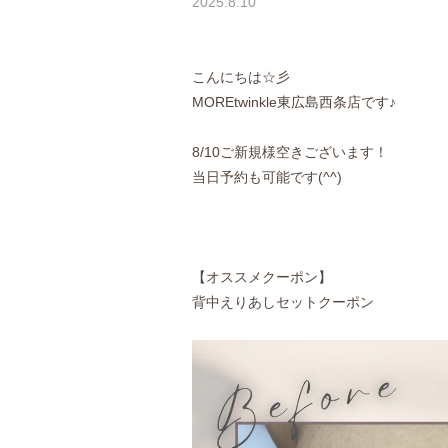
2025.8.10
こんにちは☆彡
MOREtwinkle東広島西条店です♪
8/10ご新規様空きございます！
当日予約も可能です(^^)
【オススメクーポン】
背中えりあしセットクーポン