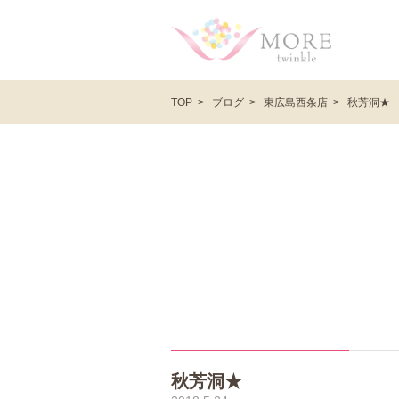
ブログ
東広島西条店
秋芳洞★
TOP
秋芳洞★