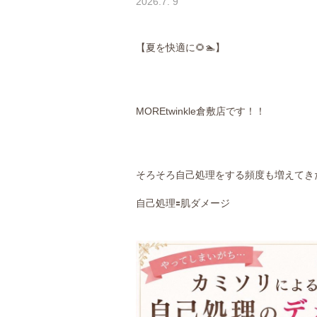
2026.7. 9
【夏を快適に🌻🏊】
MORE
twinkle倉敷店です！！
そろそろ自己処理をする頻度も増えてき
自己処理🟰肌ダメージ