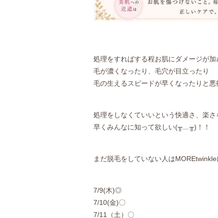
処理をすればする程お肌にダメージが加
毛が濃くなったり、毛穴が目立ったり
毛の生えるスピードが早くなったりと悪循
処理をしなくていいという快適さ、楽さ
早くみんなに知って欲しい(╥﹏╥)！！
まだ脱毛をしていない人はMOREtwinkleに🙋
7/9(木)◎
7/10(金)〇
7/11（土）〇