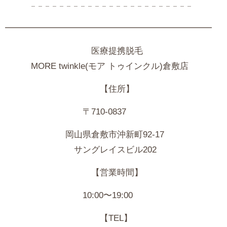
𓐄 𓐄 𓐄 𓐄 𓐄 𓐄 𓐄 𓐄 𓐄 𓐄 𓐄 𓐄 𓐄 𓐄 𓐄 𓐄 𓐄 𓐄 𓐄 𓐄 𓐄 𓐄 𓐄
━━━━━━━━━━━━━━━━━━━━━━━━
医療提携脱毛
MORE
twinkle(モア トゥインクル)倉敷店
【住所】
〒710-0837
岡山県倉敷市沖新町92-17
サングレイスビル202
【営業時間】
10:00〜19:00
【TEL】