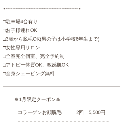
⋆┈┈┈┈┈┈┈┈┈┈┈┈┈┈┈┈┈┈┈┈┈┈┈┈┈⋆
‪□駐車場4台有り
□お子様連れOK
□3歳から脱毛OK(男の子は小学校6年生まで)
□女性専用サロン
□全室完全個室、完全予約制
□アトピー体質OK、敏感肌OK
□全身シェービング無料
━━━━━━━━━━━━━━━━━━━━━━━━
🎍1月限定クーポン🎍
コラーゲンお顔脱毛 2回 5,500円
𓐄 𓐄 𓐄 𓐄 𓐄 𓐄 𓐄 𓐄 𓐄 𓐄 𓐄 𓐄 𓐄 𓐄 𓐄 𓐄 𓐄 𓐄 𓐄 𓐄 𓐄 𓐄 𓐄