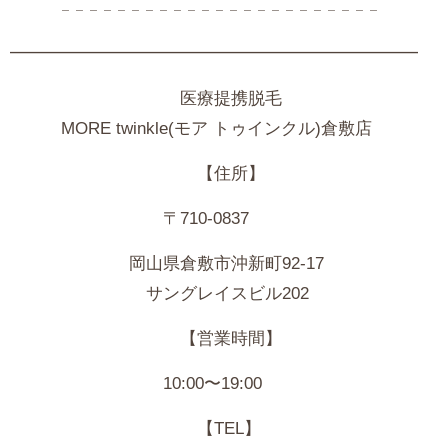
𓐄 𓐄 𓐄 𓐄 𓐄 𓐄 𓐄 𓐄 𓐄 𓐄 𓐄 𓐄 𓐄 𓐄 𓐄 𓐄 𓐄 𓐄 𓐄 𓐄 𓐄 𓐄 𓐄
━━━━━━━━━━━━━━━━━━━━━━━━
医療提携脱毛
MORE
twinkle(モア トゥインクル)倉敷店
【住所】
〒710-0837
岡山県倉敷市沖新町92-17
サングレイスビル202
【営業時間】
10:00〜19:00
【TEL】