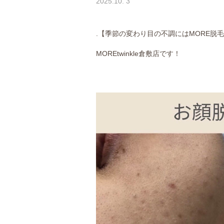
2025.10. 3
.【季節の変わり目の不調にはMORE脱毛🙆‍
MORE
twinkle倉敷店です！