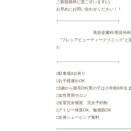
_
ご新規様枠に🈳ございます(
)ゝ
お早めにお問い合わせください！！
⋆┈┈┈┈┈┈┈┈┈┈┈┈┈┈┈┈┈┈┈┈┈┈┈┈┈⋆
美容皮膚科/美容外科
“プレシアビューティークリニック”と
⋆┈┈┈┈┈┈┈┈┈┈┈┈┈┈┈┈┈┈┈┈┈┈┈┈┈⋆
‪□駐車場4台有り
□お子様連れOK
□3歳から脱毛OK(男の子は小学校6年生ま
□女性専用サロン
□全室完全個室、完全予約制
□アトピー体質OK、敏感肌OK
□全身シェービング無料
━━━━━━━━━━━━━━━━━━