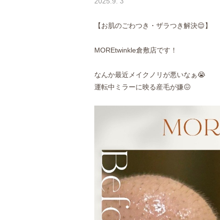
2025.9. 3
【お肌のごわつき・ザラつき解決😌】
MOREtwinkle倉敷店です！
なんか最近メイクノリが悪いなぁ😭
運転中ミラーに映る産毛が嫌😖