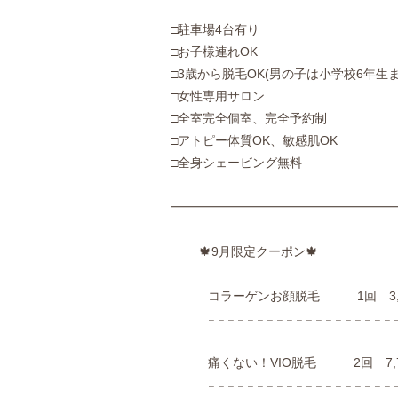
‪□駐車場4台有り
□お子様連れOK
□3歳から脱毛OK(男の子は小学校6年生ま
□女性専用サロン
□全室完全個室、完全予約制
□アトピー体質OK、敏感肌OK
□全身シェービング無料
━━━━━━━━━━━━━━━━━━
🍁9月限定クーポン🍁
コラーゲンお顔脱毛 1回 3,3
𓐄 𓐄 𓐄 𓐄 𓐄 𓐄 𓐄 𓐄 𓐄 𓐄 𓐄 𓐄 𓐄 𓐄 𓐄 𓐄 𓐄 𓐄 𓐄 𓐄
痛くない！VIO脱毛 2回 7,7
𓐄 𓐄 𓐄 𓐄 𓐄 𓐄 𓐄 𓐄 𓐄 𓐄 𓐄 𓐄 𓐄 𓐄 𓐄 𓐄 𓐄 𓐄 𓐄 𓐄