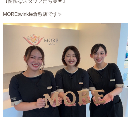
【愉快なスタッフたち🐰💗】
MORE
twinkle倉敷店です✨