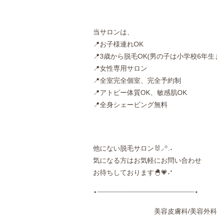
当サロンは、
📍お子様連れOK
📍3歳から脱毛OK(男の子は小学校6年生
📍女性専用サロン
📍全室完全個室、完全予約制
📍アトピー体質OK、敏感肌OK
📍全身シェービング無料
他にない脱毛サロン🐰⸝꙳.‎˖
気になる方はお気軽にお問い合わせ
お待ちしております🐣💗˖⁺
⋆┈┈┈┈┈┈┈┈┈┈┈┈┈┈┈┈┈┈┈┈┈┈┈┈┈⋆
美容皮膚科/美容外科