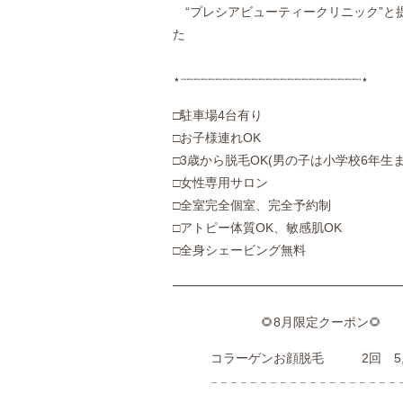
“プレシアビューティークリニック”と
⋆┈┈┈┈┈┈┈┈┈┈┈┈┈┈┈┈┈┈┈┈┈┈┈┈┈⋆
‪□駐車場4台有り
□お子様連れOK
□3歳から脱毛OK(男の子は小学校6年生ま
□女性専用サロン
□全室完全個室、完全予約制
□アトピー体質OK、敏感肌OK
□全身シェービング無料
━━━━━━━━━━━━━━━━━━
🌻8月限定クーポン🌻
コラーゲンお顔脱毛 2回 5,5
𓐄 𓐄 𓐄 𓐄 𓐄 𓐄 𓐄 𓐄 𓐄 𓐄 𓐄 𓐄 𓐄 𓐄 𓐄 𓐄 𓐄 𓐄 𓐄 𓐄