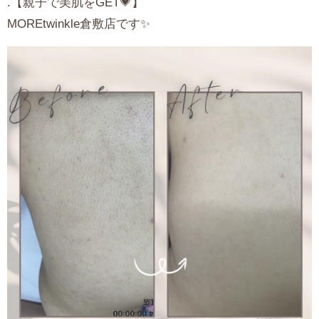
.【親子で美肌をGET💗】
MORE
twinkle倉敷店です✨