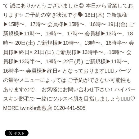
て 誠にありがとうございました😊 本日から営業してお
ります✨ ご予約の空き状況です🗣 18日(木) ご新規様
▶︎15時〜、17時〜 会員様▶︎15時〜、16時〜 19日(金) ご
新規様▶︎11時〜、13時〜、17時〜 会員様▶︎13時〜、18
時〜 20日(土) ご新規様▶︎10時〜、13時〜、16時半〜 会
員様▶︎終日× 21日(日) ご新規様▶︎13時半〜、16時〜 会
員様▶︎13時半〜、18時〜 22日(月) ご新規様▶︎11時〜、
16時半〜 会員様▶︎終日× となっております💁🏻‍♀️ パーツ
の量やメニューによっては ご予約ができない可能性も
ありますので、 お気軽にお問い合わせ下さい♪ ハイパー
スキン脱毛で 一緒にツルスベ肌を目指しましょう🧏🏻‍♀️♡
MORE twinkle倉敷店 0120-441-505