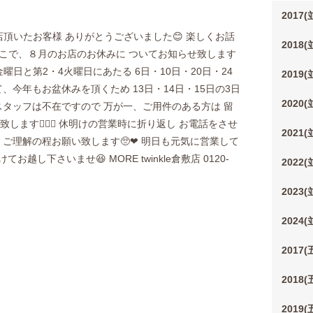
2017
ご来店頂いたお客様 ありがとうございました😊 楽しくお話
2018
 ここで、８月のお店のお休みに ついてお知らせ致します
 第1・3 金曜日と第2・4火曜日にあたる 6日・10日・20日・24
2019
て、今年もお盆休みを頂くため 13日・14日・15日の3日
2020
にスタッフは不在ですので 万が一、ご用件のある方は 留
ます🙇🏻‍♀️ 休明けの営業時に折り返し お電話をさせ
2021
ご理解の程お願い致します🥺❤︎ 明日も元気に営業して
越し下さいませ😆 MORE twinkle倉敷店 0120-
2022
2023
2024
2017
2018
2019