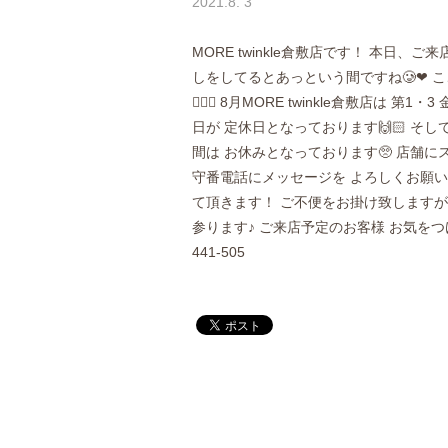
2021.8. 3
MORE twinkle倉敷店です！ 本日、
しをしてるとあっという間ですね🥲❤︎
💁🏻‍♀️ 8月MORE twinkle倉敷店は
日が 定休日となっております🙌🏻 そし
間は お休みとなっております🥺 店舗
守番電話にメッセージを よろしくお願い致し
て頂きます！ ご不便をお掛け致しますが 
参ります♪ ご来店予定のお客様 お気をつけてお
441-505