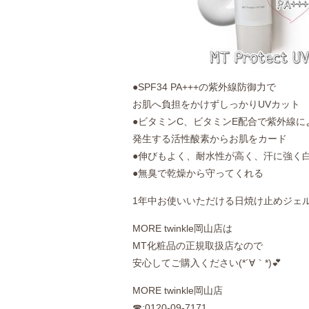
●SPF34 PA+++の紫外線防御力で
お肌へ負担をかけずしっかりUVカット
●ビタミンC、ビタミンE配合で紫外線に
発生する活性酸素からお肌をカード
●伸びもよく、耐水性が高く、汗に強く
●無臭で乾燥から守ってくれる
1年中お使いいただける日焼け止めジェル
MORE twinkle岡山店は
MT化粧品の正規取扱店なので
安心してご購入ください(*´∀｀*)💕
MORE twinkle岡山店
☎:0120-09-7171