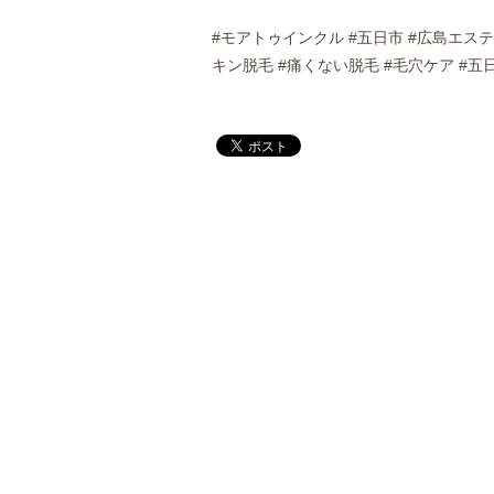
#モアトゥインクル #五日市 #広島エステ
キン脱毛 #痛くない脱毛 #毛穴ケア #五