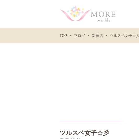
ブログ
新宿店
ツルスベ女子☆
TOP
ツルスベ女子☆彡