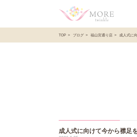
ブログ
福山宮通り店
成人式に
TOP
成人式に向けて今から襟足