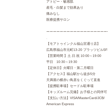
アトピー・敏感肌
産毛・白髪まで効果あり
痛みなし
医療提携サロン
ーーーーーーーーーーーーーーーーーー
.
【モアトゥインクル福山宮通り店】
広島県福山市元町13-20 プラッツビル5F
【営業時間 】土.日.祝 10:00～19:00
平日 10:30～19:30
【定休日】火曜日・第二月曜日
【アクセス】福山駅から徒歩5分
天満屋の横赤い鳥居をくぐって直進
【提携駐車場】セードル駐車場
【キッズルーム完備】お子様との同伴可
【支払い方法】VISA/MasterCard/JCB/
American Express