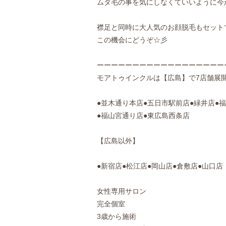
ムダ毛の事を気にしなくていいように今
襟足と同時に大人気のお顔脱毛もセット
この機会にどうぞ☆彡
ーーーーーーーーーーーーーーーーーー
モアトゥインクルは【広島】で7店舗
●並木通り本店●五日市駅前店●緑井店●
●福山宮通り店●東広島西条店
【広島以外】
●新宿店●松江店●岡山店●倉敷店●山口店
女性専用サロン
完全個室
3歳から施術