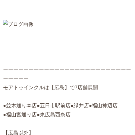
ーーーーーーーーーーーーーーーーーーーーーーーーー
ーーーーー
モアトゥインクルは【広島】で7店舗展開
●並木通り本店●五日市駅前店●緑井店●福山神辺店
●福山宮通り店●東広島西条店
【広島以外】