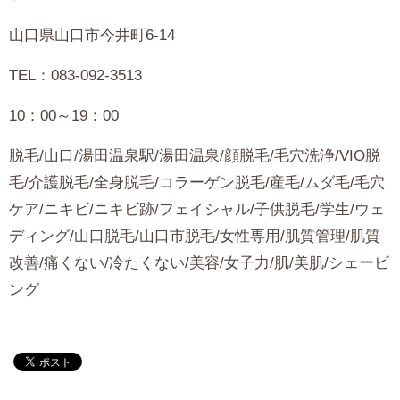
山口県山口市今井町6-14
TEL：083-092-3513
10：00～19：00
脱毛/山口/湯田温泉駅/湯田温泉/顔脱毛/毛穴洗浄/VIO脱
毛/介護脱毛/全身脱毛/コラーゲン脱毛/産毛/ムダ毛/毛穴
ケア/ニキビ/ニキビ跡/フェイシャル/子供脱毛/学生/ウェ
ディング/山口脱毛/山口市脱毛/女性専用/肌質管理/肌質
改善/痛くない/冷たくない/美容/女子力/肌/美肌/シェービ
ング