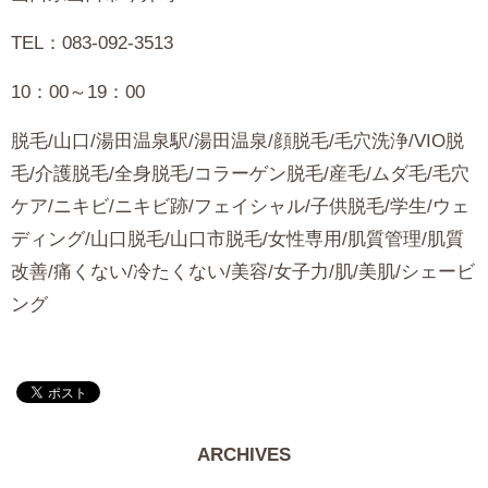
TEL：083-092-3513
10：00～19：00
脱毛/山口/湯田温泉駅/湯田温泉/顔脱毛/毛穴洗浄/VIO脱
毛/介護脱毛/全身脱毛/コラーゲン脱毛/産毛/ムダ毛/毛穴
ケア/ニキビ/ニキビ跡/フェイシャル/子供脱毛/学生/ウェ
ディング/山口脱毛/山口市脱毛/女性専用/肌質管理/肌質
改善/痛くない/冷たくない/美容/女子力/肌/美肌/シェービ
ング
ARCHIVES