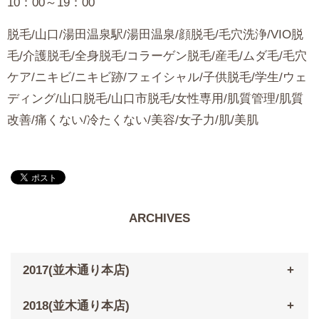
10：00～19：00
脱毛/山口/湯田温泉駅/湯田温泉/顔脱毛/毛穴洗浄/VIO脱
毛/介護脱毛/全身脱毛/コラーゲン脱毛/産毛/ムダ毛/毛穴
ケア/ニキビ/ニキビ跡/フェイシャル/子供脱毛/学生/ウェ
ディング/山口脱毛/山口市脱毛/女性専用/肌質管理/肌質
改善/痛くない/冷たくない/美容/女子力/肌/美肌
ARCHIVES
2017(並木通り本店)
2018(並木通り本店)