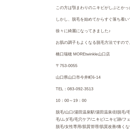
この方は顎まわりのニキビがしぶとかっ
しかし、脱毛を始めてからすぐ落ち着い
徐々に綺麗になってきました♪
お肌の調子もよくなる脱毛方法ですので、是
橋口瑞穂 MOREtwinkle山口店
〒753-0055
山口県山口市今井町6-14
TEL：083-092-3513
10：00～19：00
脱毛/山口/湯田温泉駅/湯田温泉/顔脱毛/
毛/ムダ毛/毛穴ケア/ニキビ/ニキビ跡/フ
脱毛/女性専用/肌質管理/肌質改善/痛くな