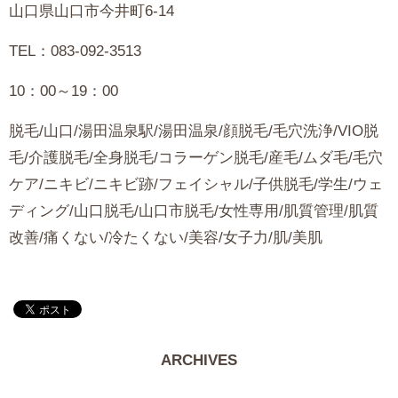
山口県山口市今井町6-14
TEL：083-092-3513
10：00～19：00
脱毛/山口/湯田温泉駅/湯田温泉/顔脱毛/毛穴洗浄/VIO脱
毛/介護脱毛/全身脱毛/コラーゲン脱毛/産毛/ムダ毛/毛穴
ケア/ニキビ/ニキビ跡/フェイシャル/子供脱毛/学生/ウェ
ディング/山口脱毛/山口市脱毛/女性専用/肌質管理/肌質
改善/痛くない/冷たくない/美容/女子力/肌/美肌
ARCHIVES