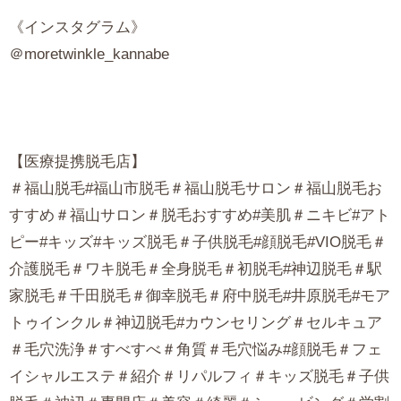
《インスタグラム》
＠moretwinkle_kannabe
【医療提携脱毛店】
＃福山脱毛#福山市脱毛＃福山脱毛サロン＃福山脱毛お
すすめ＃福山サロン＃脱毛おすすめ#美肌＃ニキビ#アト
ピー#キッズ#キッズ脱毛＃子供脱毛#顔脱毛#VIO脱毛＃
介護脱毛＃ワキ脱毛＃全身脱毛＃初脱毛#神辺脱毛＃駅
家脱毛＃千田脱毛＃御幸脱毛＃府中脱毛#井原脱毛#モア
トゥインクル＃神辺脱毛#カウンセリング＃セルキュア
＃毛穴洗浄＃すべすべ＃角質＃毛穴悩み#顔脱毛＃フェ
イシャルエステ＃紹介＃リパルフィ＃キッズ脱毛＃子供