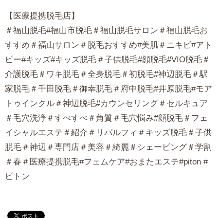
【医療提携脱毛店】
＃福山脱毛#福山市脱毛＃福山脱毛サロン＃福山脱毛お
すすめ＃福山サロン＃脱毛おすすめ#美肌＃ニキビ#アト
ピー#キッズ#キッズ脱毛＃子供脱毛#顔脱毛#VIO脱毛＃
介護脱毛＃ワキ脱毛＃全身脱毛＃初脱毛#神辺脱毛＃駅
家脱毛＃千田脱毛＃御幸脱毛＃府中脱毛#井原脱毛#モア
トゥインクル＃神辺脱毛#カウンセリング＃セルキュア
＃毛穴洗浄＃すべすべ＃角質＃毛穴悩み#顔脱毛＃フェ
イシャルエステ＃紹介＃リパルフィ＃キッズ脱毛＃子供
脱毛＃神辺＃専門店＃美容＃綺麗＃シェービング＃学割
＃春＃医療提携脱毛#フェムケア#おまたエステ#piton #
ピトン