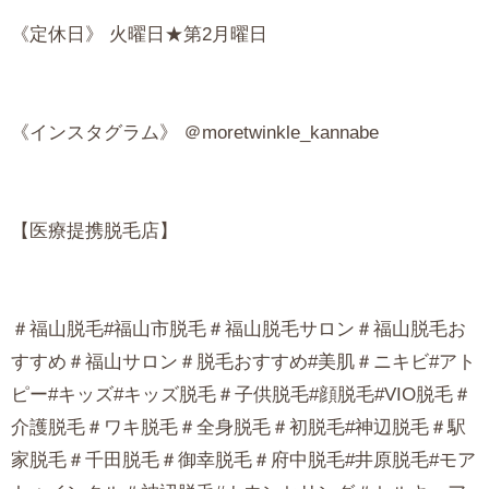
《定休日》 火曜日★第2月曜日
《インスタグラム》 ＠moretwinkle_kannabe
【医療提携脱毛店】
＃福山脱毛#福山市脱毛＃福山脱毛サロン＃福山脱毛お
すすめ＃福山サロン＃脱毛おすすめ#美肌＃ニキビ#アト
ピー#キッズ#キッズ脱毛＃子供脱毛#顔脱毛#VIO脱毛＃
介護脱毛＃ワキ脱毛＃全身脱毛＃初脱毛#神辺脱毛＃駅
家脱毛＃千田脱毛＃御幸脱毛＃府中脱毛#井原脱毛#モア