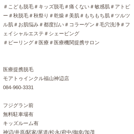
＃こども脱毛＃キッズ脱毛＃痛くない＃敏感肌＃アトピ
ー＃秋脱毛＃秋祭り＃乾燥＃美肌＃もちもち肌＃ツルツ
ル肌＃お肌悩み＃都度払い＃コラーゲン＃毛穴洗浄＃フ
ェイシャルエステ＃シェービング
＃ピーリング＃医療＃医療機関提携サロン
医療提携脱毛
モアトゥインクル福山神辺店
084-960-3331
フジグラン前
無料駐車場有
キッズルーム有
神辺/井原/駅家/尾道/松永/府中/御幸/加茂