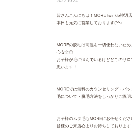
2022.10.24
皆さんこんにちは！MORE twinkle神辺
本日も元気に営業しております(^^♪
MOREの脱毛は高温を一切使わないた
心安全◎
お子様が毛に悩んでいるけどどこのサロ
思います！
MOREでは無料のカウンセリング・パ
毛について・脱毛方法をしっかりご説明
お子様のムダ毛もMOREにお任せください(*
皆様のご来店心よりお待ちしております