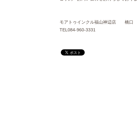
モアトゥインクル福山神辺店 橋口
TEL084‐960‐3331