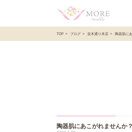
ブログ
並木通り本店
陶器肌に
TOP
陶器肌にあこがれませんか？