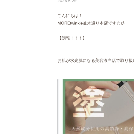
2026.6.29
こんにちは！
MOREtwinkle並木通り本店です☆彡
【朗報！！！】
お肌が水光肌になる美容液当店で取り扱いで