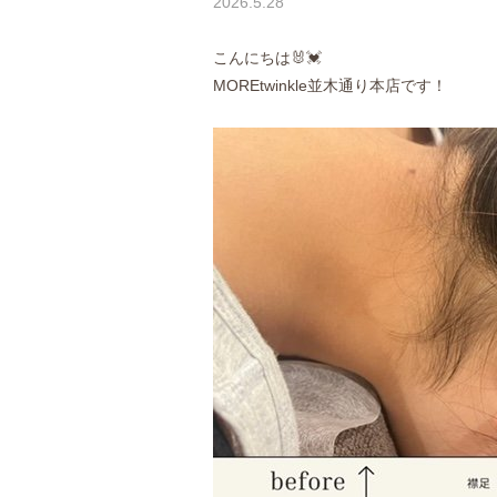
2026.5.28
こんにちは🐰💓
MOREtwinkle並木通り本店です！