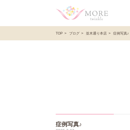
ブログ
並木通り本店
症例写真♪
TOP
症例写真♪