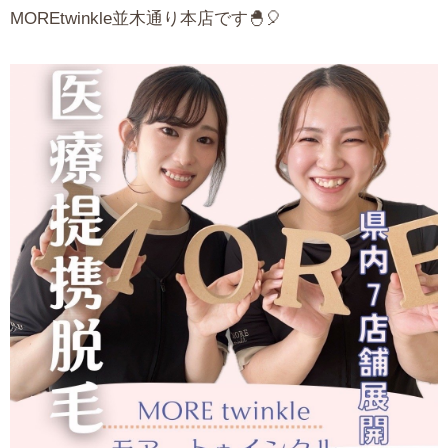
MOREtwinkle並木通り本店です🐣🎈