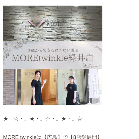
★。☆・。★・。☆・。★・。☆
MORE twinkleは【広島】で【8店舗展開】